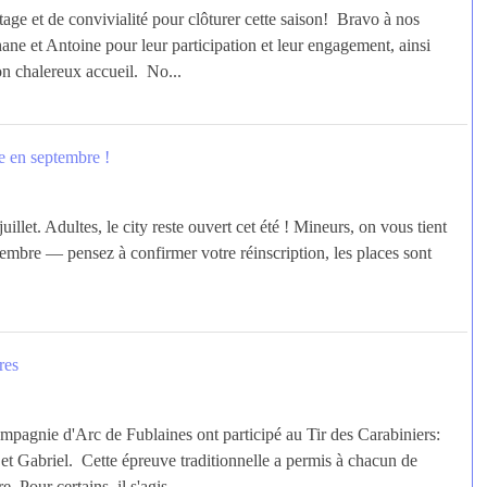
rtage et de convivialité pour clôturer cette saison! Bravo à nos
ane et Antoine pour leur participation et leur engagement, ainsi
on chalereux accueil. No...
e en septembre !
uillet. Adultes, le city reste ouvert cet été ! Mineurs, on vous tient
mbre — pensez à confirmer votre réinscription, les places sont
res
ompagnie d'Arc de Fublaines ont participé au Tir des Carabiniers:
et Gabriel. Cette épreuve traditionnelle a permis à chacun de
. Pour certains, il s'agis...