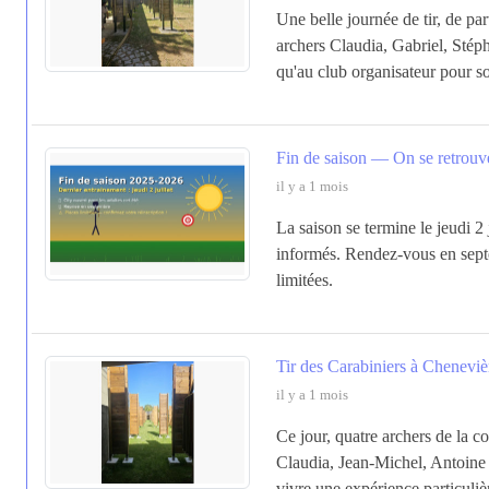
Une belle journée de tir, de pa
archers Claudia, Gabriel, Stéph
qu'au club organisateur pour s
Fin de saison — On se retrouv
il y a 1 mois
La saison se termine le jeudi 2 j
informés. Rendez-vous en septe
limitées.
Tir des Carabiniers à Cheneviè
il y a 1 mois
Ce jour, quatre archers de la c
Claudia, Jean-Michel, Antoine 
vivre une expérience particulière