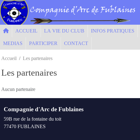
Panneau de gestion des cookies
ACCUEIL
LA VIE DU CLUB
INFOS PRATIQUES
MEDIAS
PARTICIPER
CONTACT
Accueil
Les partenaires
Les partenaires
Aucun partenaire
Compagnie d'Arc de Fublaines
59B rue de la fontaine du toit
77470
FUBLAINES