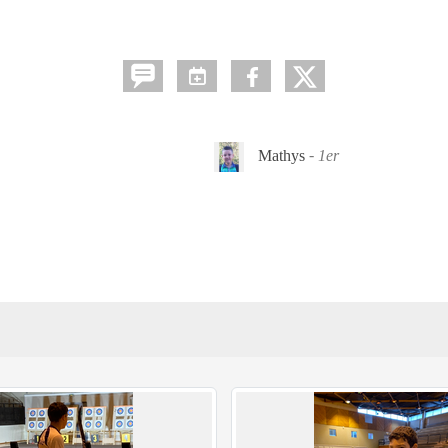
Mathys
1er