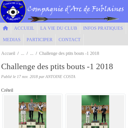
Panneau de gestion des cookies
ACCUEIL
LA VIE DU CLUB
INFOS PRATIQUES
MEDIAS
PARTICIPER
CONTACT
Accueil
Challenge des ptits bouts -1 2018
Challenge des ptits bouts -1 2018
Publié le
17 nov. 2018
par ANTOINE COSTA
Créteil