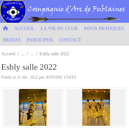
Panneau de gestion des cookies
ACCUEIL
LA VIE DU CLUB
INFOS PRATIQUES
MEDIAS
PARTICIPER
CONTACT
Accueil
Esbly salle 2022
Esbly salle 2022
Publié le
21 déc. 2022
par ANTOINE COSTA