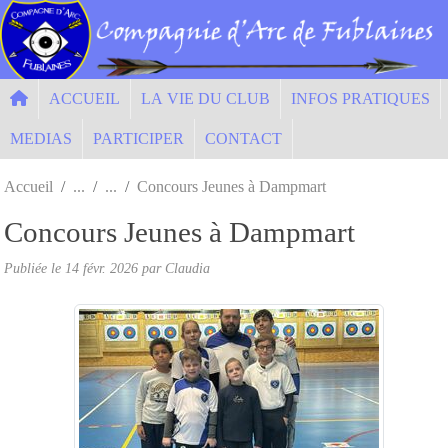
Panneau de gestion des cookies
ACCUEIL
LA VIE DU CLUB
INFOS PRATIQUES
MEDIAS
PARTICIPER
CONTACT
Accueil
Concours Jeunes à Dampmart
Concours Jeunes à Dampmart
Publiée le
14 févr. 2026
par Claudia