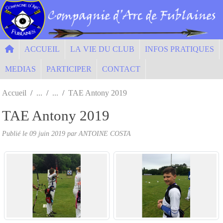
Panneau de gestion des cookies
ACCUEIL
LA VIE DU CLUB
INFOS PRATIQUES
MEDIAS
PARTICIPER
CONTACT
Accueil
TAE Antony 2019
TAE Antony 2019
Publié le
09 juin 2019
par ANTOINE COSTA