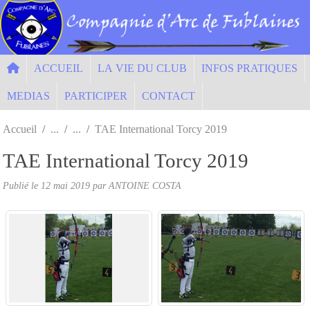
Panneau de gestion des cookies
ACCUEIL
LA VIE DU CLUB
INFOS PRATIQUES
MEDIAS
PARTICIPER
CONTACT
Accueil
TAE International Torcy 2019
TAE International Torcy 2019
Publié le
12 mai 2019
par ANTOINE COSTA