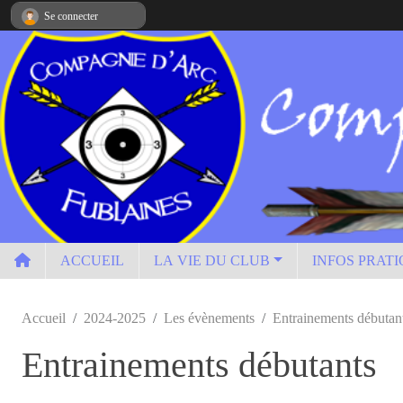
Panneau de gestion des cookies
Se connecter
ACCUEIL
LA VIE DU CLUB
INFOS PRAT
Accueil
2024-2025
Les évènements
Entrainements débutan
Entrainements débutants