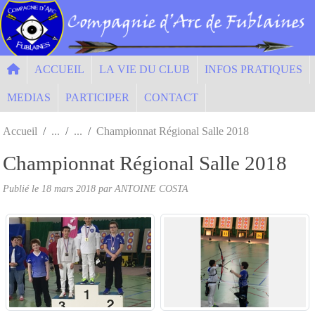
Panneau de gestion des cookies
ACCUEIL
LA VIE DU CLUB
INFOS PRATIQUES
MEDIAS
PARTICIPER
CONTACT
Accueil
Championnat Régional Salle 2018
Championnat Régional Salle 2018
Publié le
18 mars 2018
par ANTOINE COSTA