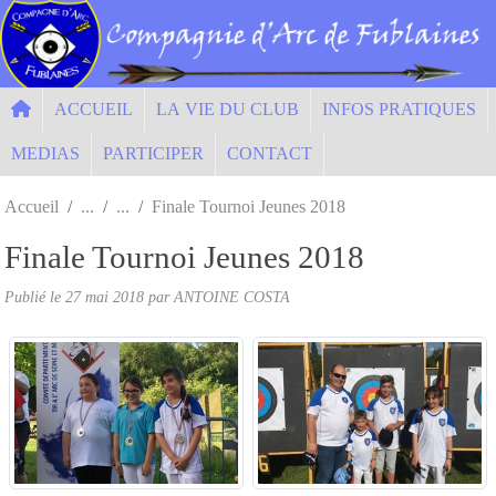
Panneau de gestion des cookies
ACCUEIL
LA VIE DU CLUB
INFOS PRATIQUES
MEDIAS
PARTICIPER
CONTACT
Accueil
Finale Tournoi Jeunes 2018
Finale Tournoi Jeunes 2018
Publié le
27 mai 2018
par ANTOINE COSTA